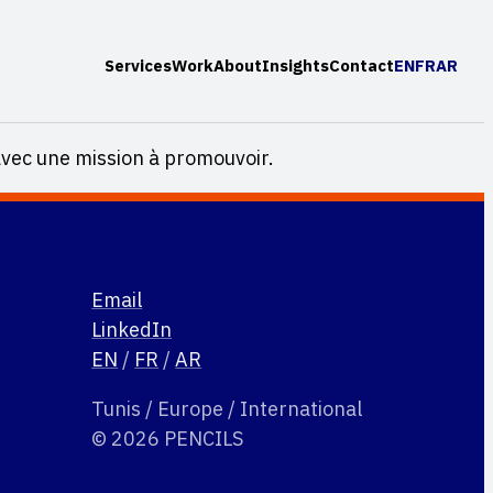
Services
Work
About
Insights
Contact
EN
FR
AR
avec une mission à promouvoir.
Email
LinkedIn
EN
/
FR
/
AR
Tunis / Europe / International
© 2026 PENCILS