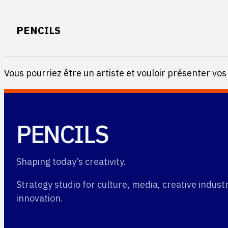
Skip
to
PENCILS
content
Vous pourriez être un artiste et vouloir présenter v
PENCILS
Shaping today’s creativity.
Strategy studio for culture, media, creative indus
innovation.