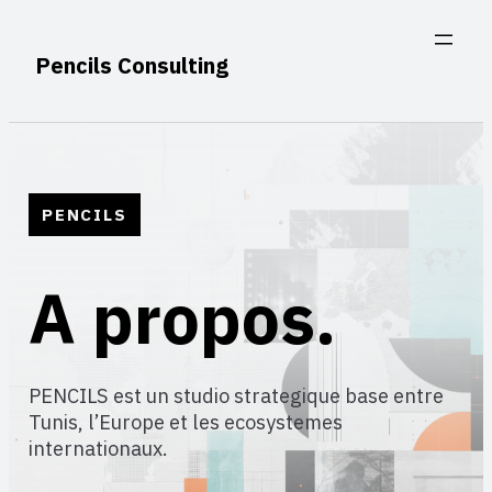
Aller
au
Pencils Consulting
contenu
PENCILS
A propos.
PENCILS est un studio strategique base entre
Tunis, l’Europe et les ecosystemes
internationaux.