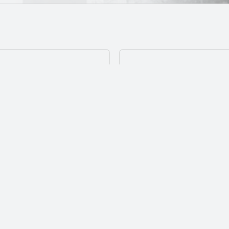
02
ustries creatives
IA et innovation pou
rganisation,
Cas d’usage, workflow
sance.
appropriation par les 
04
Recherche, evaluati
ntenus educatifs,
Etudes sectorielles, 