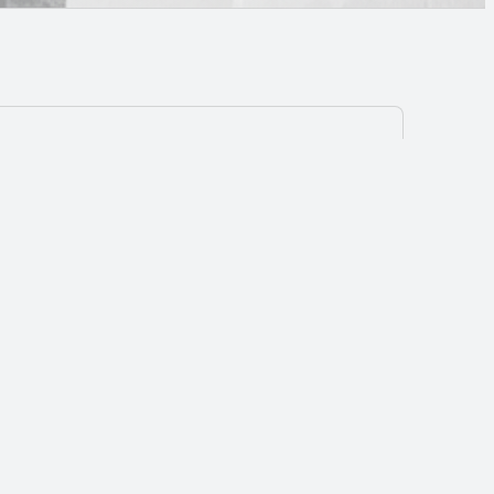
r les organisations creatives
s, prototypes, gouvernance et
equipes.
on et politiques publiques
evaluation de programmes, benchmarks,