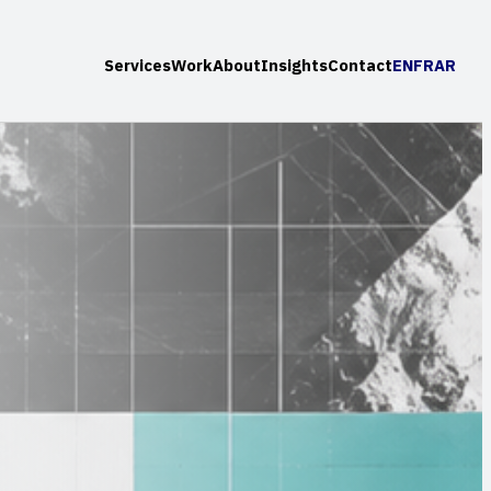
Services
Work
About
Insights
Contact
EN
FR
AR